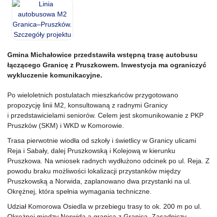
Gmina Michałowice przedstawiła wstępną trasę autobusu
łączącego Granicę z Pruszkowem. Inwestycja ma ograniczyć
wykluczenie komunikacyjne.
Po wieloletnich postulatach mieszkańców przygotowano
propozycję linii M2, konsultowaną z radnymi Granicy
i przedstawicielami seniorów. Celem jest skomunikowanie z PKP
Pruszków (SKM) i WKD w Komorowie.
Trasa pierwotnie wiodła od szkoły i świetlicy w Granicy ulicami
Reja i Sabały, dalej Pruszkowską i Kolejową w kierunku
Pruszkowa. Na wniosek radnych wydłużono odcinek po ul. Reja. Z
powodu braku możliwości lokalizacji przystanków między
Pruszkowską a Norwida, zaplanowano dwa przystanki na ul.
Okrężnej, która spełnia wymagania techniczne.
Udział Komorowa Osiedla w przebiegu trasy to ok. 200 m po ul.
Okrężnej między Norwida a granicą z Granicą. Zasadniczy