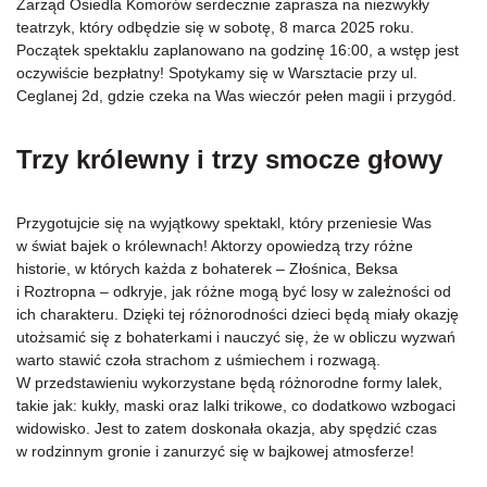
Zarząd Osiedla Komorów serdecznie zaprasza na niezwykły
teatrzyk, który odbędzie się w sobotę, 8 marca 2025 roku.
Początek spektaklu zaplanowano na godzinę 16:00, a wstęp jest
oczywiście bezpłatny! Spotykamy się w Warsztacie przy ul.
Ceglanej 2d, gdzie czeka na Was wieczór pełen magii i przygód.
Trzy królewny i trzy smocze głowy
Przygotujcie się na wyjątkowy spektakl, który przeniesie Was
w świat bajek o królewnach! Aktorzy opowiedzą trzy różne
historie, w których każda z bohaterek – Złośnica, Beksa
i Roztropna – odkryje, jak różne mogą być losy w zależności od
ich charakteru. Dzięki tej różnorodności dzieci będą miały okazję
utożsamić się z bohaterkami i nauczyć się, że w obliczu wyzwań
warto stawić czoła strachom z uśmiechem i rozwagą.
W przedstawieniu wykorzystane będą różnorodne formy lalek,
takie jak: kukły, maski oraz lalki trikowe, co dodatkowo wzbogaci
widowisko. Jest to zatem doskonała okazja, aby spędzić czas
w rodzinnym gronie i zanurzyć się w bajkowej atmosferze!