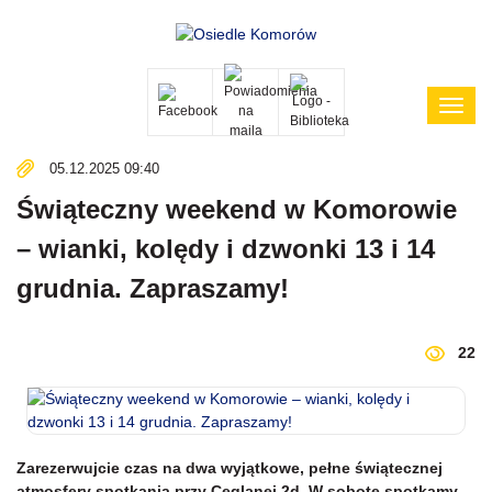
Poka
menu
05.12.2025 09:40
Świąteczny weekend w Komorowie
– wianki, kolędy i dzwonki 13 i 14
grudnia. Zapraszamy!
22
Zarezerwujcie czas na dwa wyjątkowe, pełne świątecznej
atmosfery spotkania przy Ceglanej 2d. W sobotę spotkamy