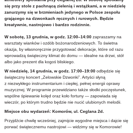
się przy stole z pachnącą zielenią i wstążkami, a w niedzielę
zanurzymy się w brzmieniach jedynego w Polsce zespołu
grającego na dzwonkach ręcznych i rurowych. Będzie
kreatywnie, nastrojowo i bardzo rodzinnie.
W sobotę, 13 grudnia, w godz. 12:00–14:00
zapraszamy na
warsztaty wianków i ozdób bożonarodzeniowych. To świetna
okazja, by własnoręcznie przygotować dekoracje, które od razu
wprowadzą świąteczny klimat do domu — idealne na drzwi, stół
albo jako prezent dla kogoś bliskiego.
W niedzielę, 14 grudnia, w godz. 17:00–19:00
odbędzie się
świąteczny koncert „Zelowskie Dzwonki”. Artyści słyną
z niezwykłego instrumentarium i ciepłej, pełnej energii oprawy
muzycznej. W programie przewidziano także słodki poczęstunek,
wspólne śpiewanie kolęd oraz koło fortuny — zapowiada się
wieczór, po którym trudno będzie nie nucić ulubionych melodii.
Miejsce obu wydarzeń: Komorów, ul. Ceglana 2d.
Przyjdźcie chwilę wcześniej, zajmijcie wygodne miejsca i dajcie się
porwać świątecznemu nastrojowi — widzimy się w Komorowie!